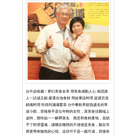
台中必收藏！夢幻美食名單 用美食感動人心 保證讓
人一試成主顧 嚴選在地食材 用故事說料理 超過百道
銷魂料理 吃得到滿滿驚喜 台中餐飲界頗負盛名的寧
波小館，背後推手是位年輕的女性，當美食佳餚端上
桌時，鄧玲如一一解釋菜名、寓意和食材產地，並賦
予了料理靈魂，讓嚐在嘴裡的不僅僅是美食，聽在耳
裡更帶來愉悅的心情。這些可不是一蹴可成，背後有