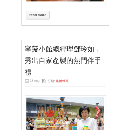
read more
.
寧菠小館總經理鄧玲如，
秀出自家產製的熱門伴手
禮
23 Aug
分類:
媒體報導