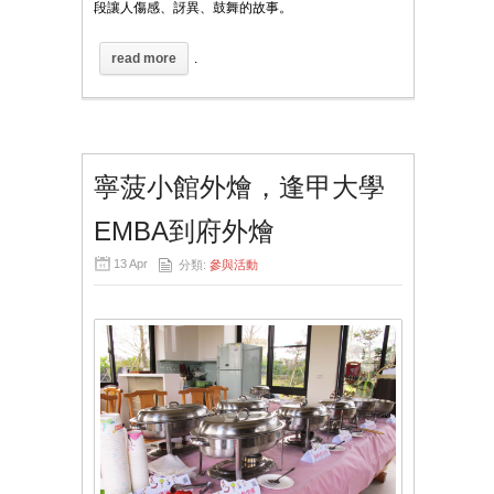
段讓人傷感、訝異、鼓舞的故事。
read more
.
寧菠小館外燴，逢甲大學
EMBA到府外燴
13 Apr
分類:
參與活動