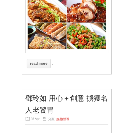
read more
.
鄧玲如 用心＋創意 擄獲名
人老饕胃
25 Apr
分類:
媒體報導