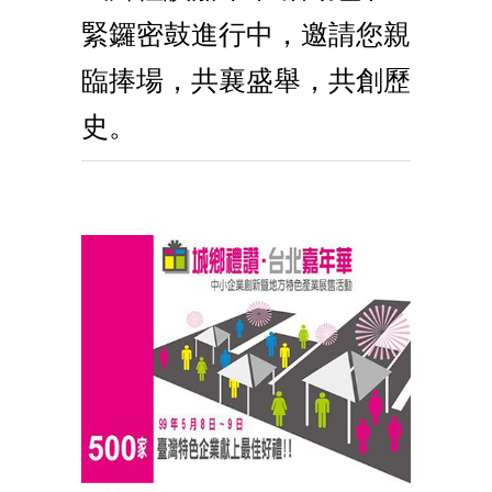
緊鑼密鼓進行中，邀請您親
臨捧場，共襄盛舉，共創歷
史。