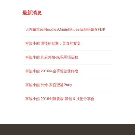
最新消息
大呷麵本家[NoodlesOrigin]到iues做創意麵食料理
寧波小館 課後的歡聚，美食的饗宴
寧波小館 到府外燴-靝馬馬場活動
寧波小館 2016年金手獎頒獎典禮
寧波小館 外燴-家庭聖誕Party
寧波小館 2016創新農場-新創 & 技術分享會